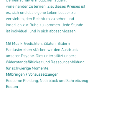
Gemeinschaft ermöglichen zudem, 
voneinander zu lernen. Ziel dieses Kreises ist 
es, sich und das eigene Leben besser zu 
verstehen, den Reichtum zu sehen und 
innerlich zur Ruhe zu kommen. Jede Stunde 
ist individuell und in sich abgeschlossen.
Mit Musik, Gedichten, Zitaten, Bildern 
Fantasiereisen stärken wir den Ausdruck 
unserer Psyche. Dies unterstützt unsere 
Widerstandsfähigkeit und Ressourcenbildung 
für schwierige Momente.
Mitbringen / Voraussetzungen
Bequeme Kleidung, Notizblock und Schreibzeug
Kosten 
Neu CHF 35.- (Bezahlung in Bar oder per Twint, 
jeweils nach der Stunde)
Abonnement möglich CHF 200.- (für 6x), gültig 
3 Monate, Anmeldung erforderlich
Parkplätze
Es stehen keine Parkplätze zur Verfügung. 
Parkmöglichkeiten bei Migros und Coop