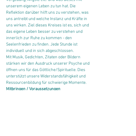
unserem eigenen Leben zu tun hat. Die 
Reflektion darüber hilft uns zu verstehen, was 
uns antreibt und welche Instanz und Kräfte in 
uns wirken. Ziel dieses Kreises ist es, sich und 
das eigene Leben besser zu verstehen und 
innerlich zur Ruhe zu kommen - den 
Seelenfrieden zu finden. Jede Stunde ist 
individuell und in sich abgeschlossen.
Mit Musik, Gedichten, Zitaten oder Bildern 
stärken wir den Ausdruck unserer Psyche und 
öffnen uns für das Göttliche/Spirituelle. Dies 
unterstützt unsere Widerstandsfähigkeit und 
Ressourcenbildung für schwierige Momente.
Mitbringen / Voraussetzungen
bequeme Kleidung, Notizblock und Schreibzeug
keine Voraussetzung erforderlich
Kosten
CHF 25.- pro Mal (Bezahlung in Bar oder per 
Twint, jeweils direkt nach der Stunde)
Abonnement möglich CHF 200.- (für 8x)
Anmeldung erforderlich!